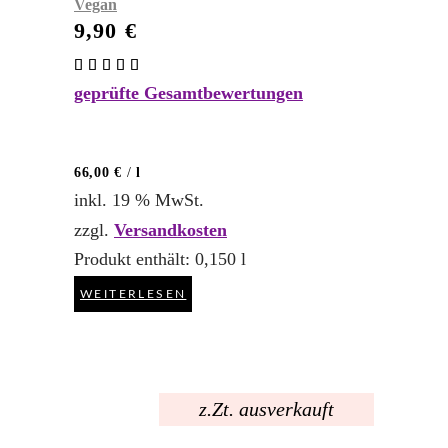
Vegan
9,90
€
Bewertet
mit
geprüfte Gesamtbewertungen
5.00
von 5
66,00
€
/
l
inkl. 19 % MwSt.
zzgl.
Versandkosten
Produkt enthält: 0,150
l
WEITERLESEN
z.Zt. ausverkauft