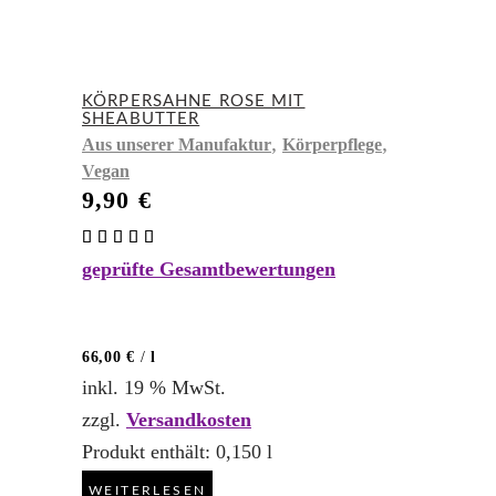
KÖRPERSAHNE ROSE MIT
SHEABUTTER
,
,
Aus unserer Manufaktur
Körperpflege
Vegan
9,90
€
Bewertet
mit
geprüfte Gesamtbewertungen
5.00
von 5
66,00
€
/
l
inkl. 19 % MwSt.
zzgl.
Versandkosten
Produkt enthält: 0,150
l
WEITERLESEN