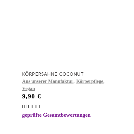
KÖRPERSAHNE COCONUT
,
,
Aus unserer Manufaktur
Körperpflege
Vegan
9,90
€
Bewertet
mit
geprüfte Gesamtbewertungen
5.00
von 5