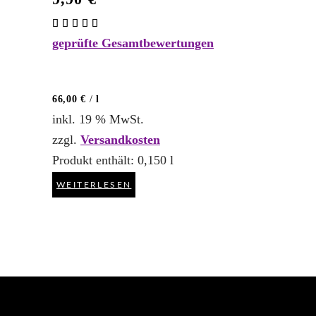
Bewertet
mit
geprüfte Gesamtbewertungen
5.00
von 5
66,00
€
/
l
inkl. 19 % MwSt.
zzgl.
Versandkosten
Produkt enthält: 0,150
l
WEITERLESEN