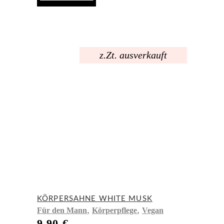
z.Zt. ausverkauft
KÖRPERSAHNE WHITE MUSK
,
,
Für den Mann
Körperpflege
Vegan
9,90
€