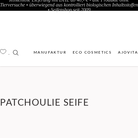
Tierversuche • überwiegend aus kontrolliert biologischen Inhaltsstoffen
• Seifenshop seit 2009
MANUFAKTUR
ECO COSMETICS
AJOVIT
PATCHOULIE SEIFE