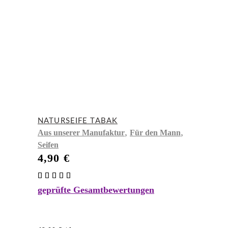
NATURSEIFE TABAK
,
,
Aus unserer Manufaktur
Für den Mann
Seifen
4,90
€
Bewertet
mit
geprüfte Gesamtbewertungen
5.00
von 5