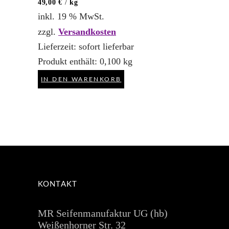
49,00
€
/
kg
inkl. 19 % MwSt.
zzgl.
Versandkosten
Lieferzeit:
sofort lieferbar
Produkt enthält: 0,100
kg
IN DEN WARENKORB
KONTAKT
MR Seifenmanufaktur UG (hb)
Weißenhorner Str. 32