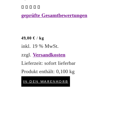
Bewertet
mit
geprüfte Gesamtbewertungen
5.00
von 5
49,00
€
/
kg
inkl. 19 % MwSt.
zzgl.
Versandkosten
Lieferzeit:
sofort lieferbar
Produkt enthält: 0,100
kg
IN DEN WARENKORB