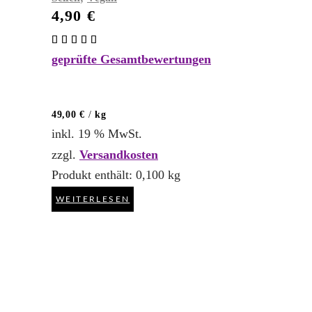
4,90
€
Bewertet
mit
geprüfte Gesamtbewertungen
5.00
von 5
49,00
€
/
kg
inkl. 19 % MwSt.
zzgl.
Versandkosten
Produkt enthält: 0,100
kg
WEITERLESEN