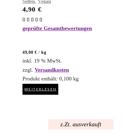
,
Seifen
Vegan
4,90
€
Bewertet
mit
geprüfte Gesamtbewertungen
5.00
von 5
49,00
€
/
kg
inkl. 19 % MwSt.
zzgl.
Versandkosten
Produkt enthält: 0,100
kg
WEITERLESEN
z.Zt. ausverkauft