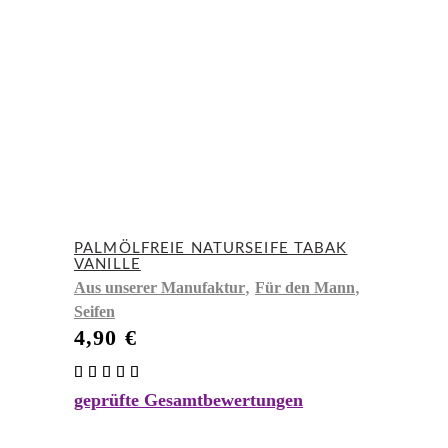
PALMÖLFREIE NATURSEIFE TABAK
VANILLE
,
,
Aus unserer Manufaktur
Für den Mann
Seifen
4,90
€
Bewertet
mit
geprüfte Gesamtbewertungen
5.00
von 5