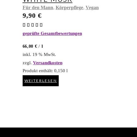
,
,
Für den Mann
Körperpflege
Vegan
9,90
€
Bewertet
mit
geprüfte Gesamtbewertungen
5.00
von 5
66,00
€
/
l
inkl. 19 % MwSt.
zzgl.
Versandkosten
Produkt enthält: 0,150
l
WEITERLESEN