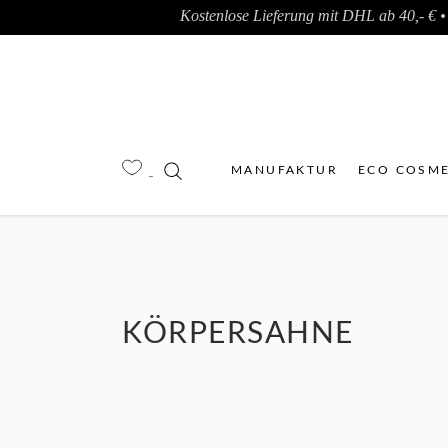
Kostenlose Lieferung mit DHL ab 40,- € • 
MANUFAKTUR
ECO COSME
KÖRPERSAHNE