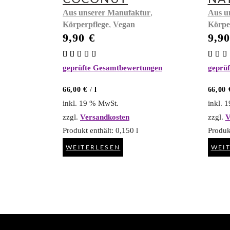
,
Aus unserer Manufaktur
Aus u
,
Körperpflege
Vegan
Körpe
9,90
€
9,9
Bewertet
mit
mit
geprüfte Gesamtbewertungen
geprü
5.00
5.0
von 5
von
66,00
€
/
l
66,00
inkl. 19 % MwSt.
inkl. 
zzgl.
Versandkosten
zzgl.
V
Produkt enthält: 0,150
l
Produk
WEITERLESEN
WEI