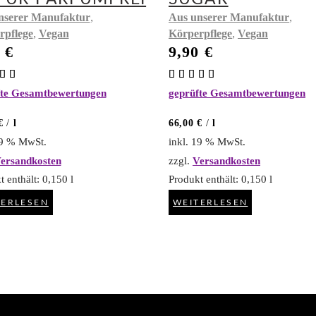
,
,
nserer Manufaktur
Aus unserer Manufaktur
,
,
rpflege
Vegan
Körperpflege
Vegan
0
€
9,90
€
Bewertet
Bewertet
mit
fte Gesamtbewertungen
geprüfte Gesamtbewertungen
0
5.00
 5
von 5
€
/
l
66,00
€
/
l
19 % MwSt.
inkl. 19 % MwSt.
ersandkosten
zzgl.
Versandkosten
t enthält: 0,150
l
Produkt enthält: 0,150
l
TERLESEN
WEITERLESEN