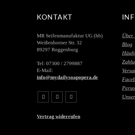
KONTAKT
IN
Über 
MR Seifenmanufaktur UG (hb)
Weißenhorner Str. 32
Blog
89297 Roggenburg
Häufi
Zahlu
Tel: 07300 / 2799887
E-Mail:
Versa
info@mydailysoapopera.de
Face
Perso
Unser
Vertrag widerrufen