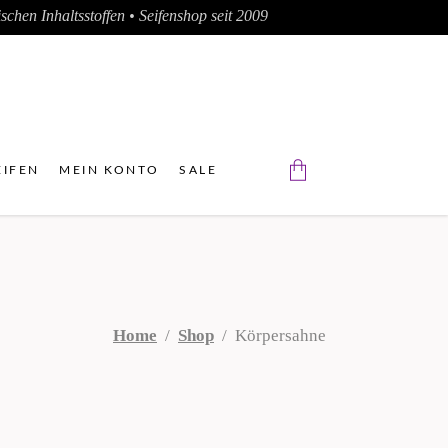
chen Inhaltsstoffen • Seifenshop seit 2009
IFEN
MEIN KONTO
SALE
Der Warenkorb ist leer.
Home
/
Shop
/
Körpersahne