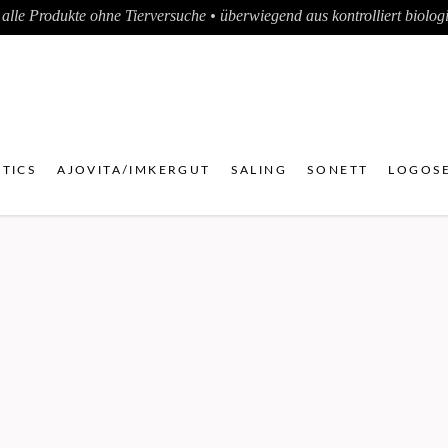
alle Produkte ohne Tierversuche • überwiegend aus kontrolliert biologis
TICS
AJOVITA/IMKERGUT
SALING
SONETT
LOGOSE