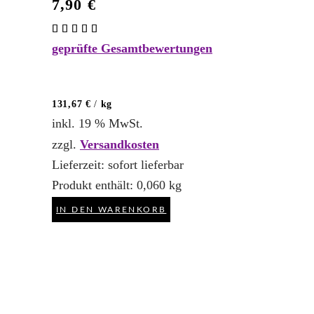
7,90
€
Bewertet
mit
geprüfte Gesamtbewertungen
5.00
von 5
131,67
€
/
kg
inkl. 19 % MwSt.
zzgl.
Versandkosten
Lieferzeit:
sofort lieferbar
Produkt enthält: 0,060
kg
IN DEN WARENKORB