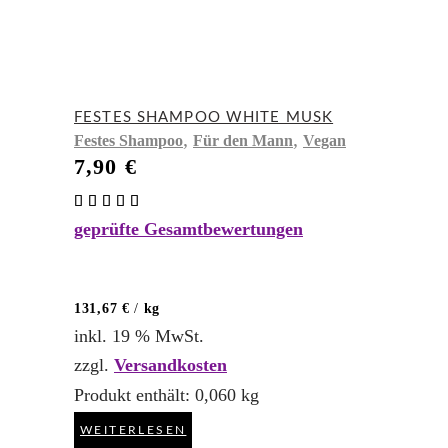
FESTES SHAMPOO WHITE MUSK
,
,
Festes Shampoo
Für den Mann
Vegan
7,90
€
Bewertet
mit
geprüfte Gesamtbewertungen
5.00
von 5
131,67
€
/
kg
inkl. 19 % MwSt.
zzgl.
Versandkosten
Produkt enthält: 0,060
kg
WEITERLESEN