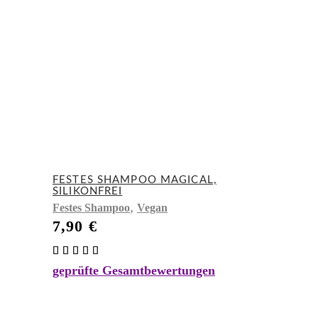
FESTES SHAMPOO MAGICAL,
SILIKONFREI
,
Festes Shampoo
Vegan
7,90
€
Bewertet
mit
geprüfte Gesamtbewertungen
4.97
von 5