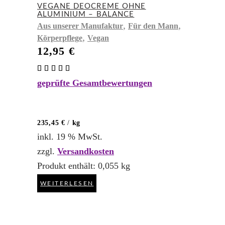
VEGANE DEOCREME OHNE
ALUMINIUM – BALANCE
,
,
Aus unserer Manufaktur
Für den Mann
,
Körperpflege
Vegan
12,95
€
Bewertet
mit
geprüfte Gesamtbewertungen
5.00
von 5
235,45
€
/
kg
inkl. 19 % MwSt.
zzgl.
Versandkosten
Produkt enthält: 0,055
kg
WEITERLESEN