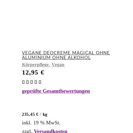
VEGANE DEOCREME MAGICAL OHNE
ALUMINIUM OHNE ALKOHOL
,
Körperpflege
Vegan
12,95
€
Bewertet
mit
geprüfte Gesamtbewertungen
4.86
von 5
235,45
€
/
kg
inkl. 19 % MwSt.
zzgl.
Versandkosten