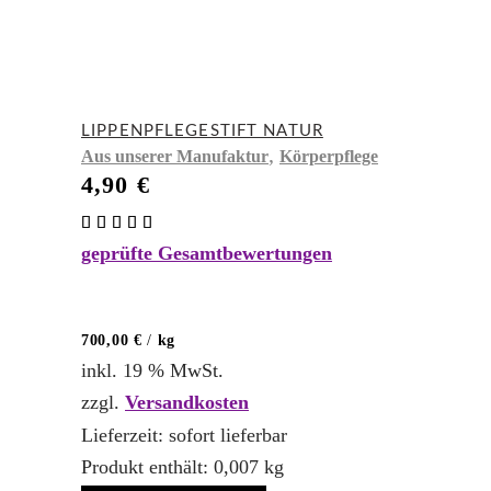
LIPPENPFLEGESTIFT NATUR
,
Aus unserer Manufaktur
Körperpflege
4,90
€
Bewertet
mit
geprüfte Gesamtbewertungen
5.00
von 5
700,00
€
/
kg
inkl. 19 % MwSt.
zzgl.
Versandkosten
Lieferzeit:
sofort lieferbar
Produkt enthält: 0,007
kg