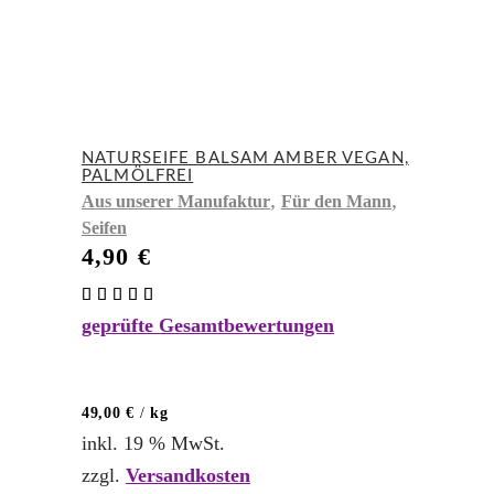
NATURSEIFE BALSAM AMBER VEGAN,
PALMÖLFREI
,
,
Aus unserer Manufaktur
Für den Mann
Seifen
4,90
€
Bewertet
mit
geprüfte Gesamtbewertungen
5.00
von 5
49,00
€
/
kg
inkl. 19 % MwSt.
zzgl.
Versandkosten