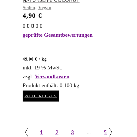
NATURSEIFE COCONUT
,
Seifen
Vegan
4,90
€
Bewertet
mit
geprüfte Gesamtbewertungen
5.00
von 5
49,00
€
/
kg
inkl. 19 % MwSt.
zzgl.
Versandkosten
Produkt enthält: 0,100
kg
WEITERLESEN
1
2
3
…
5