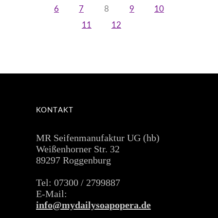
6
7
8
9
10
11
12
KONTAKT
MR Seifenmanufaktur UG (hb)
Weißenhorner Str. 32
89297 Roggenburg
Tel: 07300 / 2799887
E-Mail:
info@mydailysoapopera.de