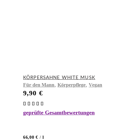
KÖRPERSAHNE WHITE MUSK
,
,
Für den Mann
Körperpflege
Vegan
9,90
€
Bewertet
mit
geprüfte Gesamtbewertungen
5.00
von 5
66,00
€
/
l