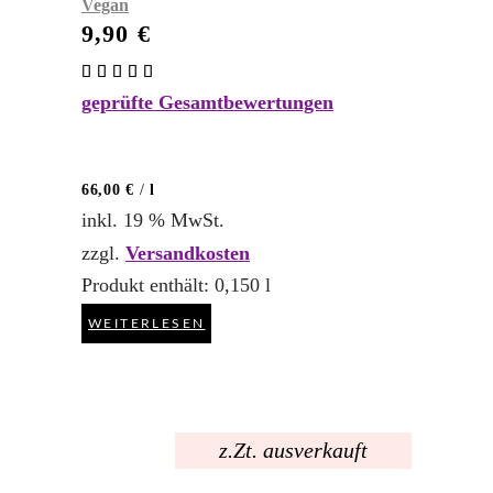
Vegan
9,90
€
Bewertet
mit
geprüfte Gesamtbewertungen
5.00
von 5
66,00
€
/
l
inkl. 19 % MwSt.
zzgl.
Versandkosten
Produkt enthält: 0,150
l
WEITERLESEN
z.Zt. ausverkauft