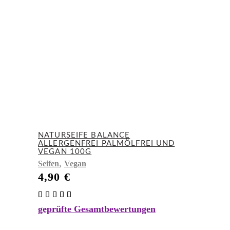
NATURSEIFE BALANCE
ALLERGENFREI PALMÖLFREI UND
VEGAN 100G
,
Seifen
Vegan
4,90
€
Bewertet
mit
geprüfte Gesamtbewertungen
5.00
von 5