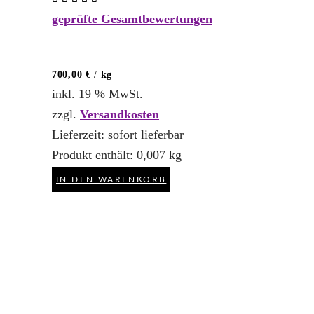
mit
geprüfte Gesamtbewertungen
4.50
von 5
700,00
€
/
kg
inkl. 19 % MwSt.
zzgl.
Versandkosten
Lieferzeit:
sofort lieferbar
Produkt enthält: 0,007
kg
IN DEN WARENKORB