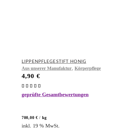
LIPPENPFLEGESTIFT HONIG
,
Aus unserer Manufaktur
Körperpflege
4,90
€
Bewertet
mit
geprüfte Gesamtbewertungen
5.00
von 5
700,00
€
/
kg
inkl. 19 % MwSt.