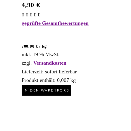
4,90
€
Bewertet
mit
geprüfte Gesamtbewertungen
5.00
von 5
700,00
€
/
kg
inkl. 19 % MwSt.
zzgl.
Versandkosten
Lieferzeit:
sofort lieferbar
Produkt enthält: 0,007
kg
IN DEN WARENKORB