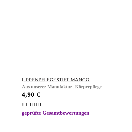
LIPPENPFLEGESTIFT MANGO
,
Aus unserer Manufaktur
Körperpflege
4,90
€
Bewertet
mit
geprüfte Gesamtbewertungen
5.00
von 5